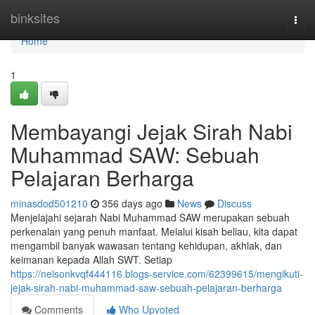
Home
binksites
Togg
navi
Home
1
Membayangi Jejak Sirah Nabi
Muhammad SAW: Sebuah
Pelajaran Berharga
minasdod501210
356 days ago
News
Discuss
Menjelajahi sejarah Nabi Muhammad SAW merupakan sebuah
perkenalan yang penuh manfaat. Melalui kisah beliau, kita dapat
mengambil banyak wawasan tentang kehidupan, akhlak, dan
keimanan kepada Allah SWT. Setiap
https://nelsonkvqf444116.blogs-service.com/62399615/mengikuti-
jejak-sirah-nabi-muhammad-saw-sebuah-pelajaran-berharga
Comments
Who Upvoted