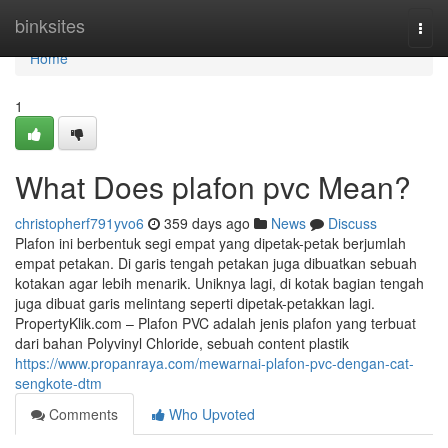
Home
binksites
Togg
navi
Home
1
What Does plafon pvc Mean?
christopherf791yvo6
359 days ago
News
Discuss
Plafon ini berbentuk segi empat yang dipetak-petak berjumlah
empat petakan. Di garis tengah petakan juga dibuatkan sebuah
kotakan agar lebih menarik. Uniknya lagi, di kotak bagian tengah
juga dibuat garis melintang seperti dipetak-petakkan lagi.
PropertyKlik.com – Plafon PVC adalah jenis plafon yang terbuat
dari bahan Polyvinyl Chloride, sebuah content plastik
https://www.propanraya.com/mewarnai-plafon-pvc-dengan-cat-
sengkote-dtm
Comments
Who Upvoted