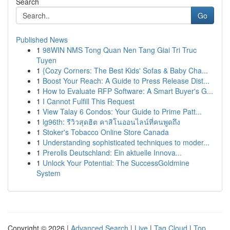
Search
Go
Published News
1
98WIN NMS Tong Quan Nen Tang Giai Tri Truc
Tuyen
1
{Cozy Corners: The Best Kids' Sofas & Baby Cha...
1
Boost Your Reach: A Guide to Press Release Dist...
1
How to Evaluate RFP Software: A Smart Buyer's G...
1
I Cannot Fulfill This Request
1
View Talay 6 Condos: Your Guide to Prime Patt...
1
lg96th: รีวิวสุดฮิต คาสิโนออนไลน์ที่คนพูดถึง
1
Stoker's Tobacco Online Store Canada
1
Understanding sophisticated techniques to moder...
1
Prerolls Deutschland: Ein aktuelle Innova...
1
Unlock Your Potential: The SuccessGoldmine
System
Copyright © 2026 |
Advanced Search
|
Live
|
Tag Cloud
|
Top