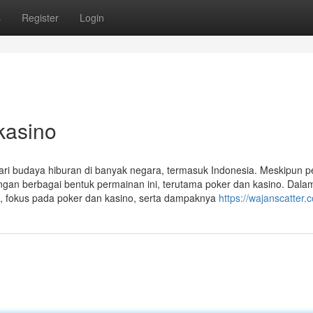
s
Register
Login
 kasino
dari budaya hiburan di banyak negara, termasuk Indonesia. Meskipun p
ngan berbagai bentuk permainan ini, terutama poker dan kasino. Dalam
an, fokus pada poker dan kasino, serta dampaknya
https://wajanscatter.