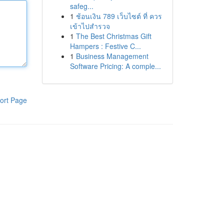
safeg...
1
ช้อนเงิน 789 เว็บไซต์ ที่ ควร
เข้าไปสำรวจ
1
The Best Christmas Gift
Hampers : Festive C...
1
Business Management
Software Pricing: A comple...
ort Page