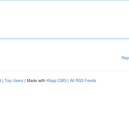
Rep
d
|
Top Users
| Made with
Kliqqi CMS
|
All RSS Feeds