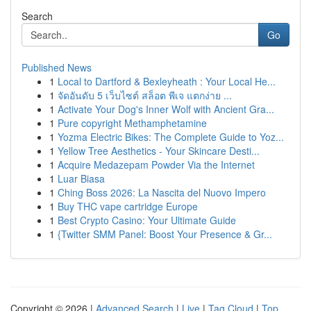
Search
Go
Published News
1
Local to Dartford & Bexleyheath : Your Local He...
1
จัดอันดับ 5 เว็บไซต์ สล็อต พีเจ แตกง่าย ...
1
Activate Your Dog's Inner Wolf with Ancient Gra...
1
Pure copyright Methamphetamine
1
Yozma Electric Bikes: The Complete Guide to Yoz...
1
Yellow Tree Aesthetics - Your Skincare Desti...
1
Acquire Medazepam Powder Via the Internet
1
Luar Biasa
1
Ching Boss 2026: La Nascita del Nuovo Impero
1
Buy THC vape cartridge Europe
1
Best Crypto Casino: Your Ultimate Guide
1
{Twitter SMM Panel: Boost Your Presence & Gr...
Copyright © 2026 |
Advanced Search
|
Live
|
Tag Cloud
|
Top