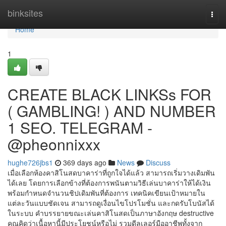
Home
binksites
Togg
navi
Home
1
CREATE BLACK LINKSs FOR
( GAMBLING! ) AND NUMBER
1 SEO. TELEGRAM -
@pheonnixxx
hughe726jbs1
369 days ago
News
Discuss
เมื่อเลือกห้องคาสิโนสดบาคาร่าที่ถูกใจได้แล้ว สามารถเริ่มวางเดิมพัน
ได้เลย โดยการเลือกข้างที่ต้องการพนันตามวิธีเล่นบาคาร่าให้ได้เงิน
พร้อมกำหนดจำนวนชิปเดิมพันที่ต้องการ เทคนิคเขียนเป้าหมายใน
แต่ละวันแบบชัดเจน สามารถดูเงื่อนไขโปรโมชั่น และกดรับโบนัสได้
ในระบบ คำบรรยายขณะเล่นคาสิโนสดเป็นภาษาอังกฤษ destructive
คุณคิดว่าเนื้อหานี้มีประโยชน์หรือไม่ รวมดีลเลอร์มืออาชีพทั้งจาก