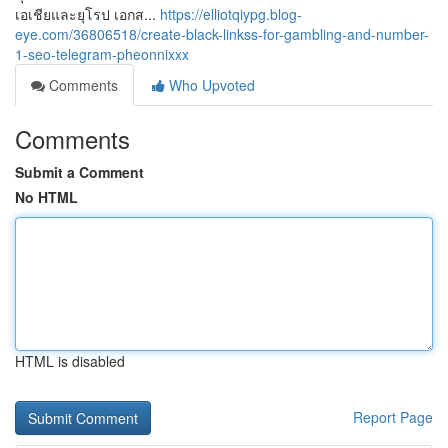
เอเชียและยุโรป เอกส...
https://elliotqiypg.blog-
eye.com/36806518/create-black-linkss-for-gambling-and-number-
1-seo-telegram-pheonnixxx
Comments
Who Upvoted
Comments
Submit a Comment
No HTML
HTML is disabled
Report Page