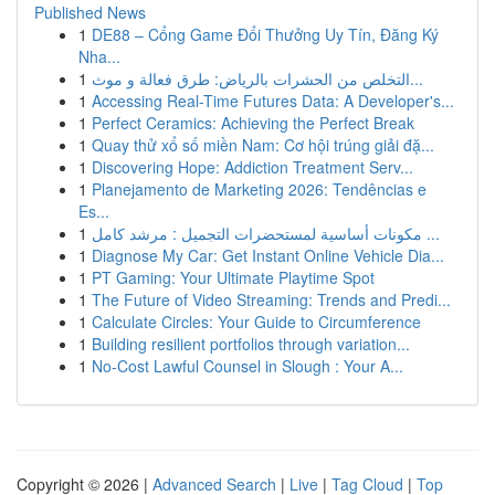
Published News
1
DE88 – Cổng Game Đổi Thưởng Uy Tín, Đăng Ký
Nha...
1
التخلص من الحشرات بالرياض: طرق فعالة و موث...
1
Accessing Real-Time Futures Data: A Developer's...
1
Perfect Ceramics: Achieving the Perfect Break
1
Quay thử xổ số miền Nam: Cơ hội trúng giải đặ...
1
Discovering Hope: Addiction Treatment Serv...
1
Planejamento de Marketing 2026: Tendências e
Es...
1
مكونات أساسية لمستحضرات التجميل : مرشد كامل ...
1
Diagnose My Car: Get Instant Online Vehicle Dia...
1
PT Gaming: Your Ultimate Playtime Spot
1
The Future of Video Streaming: Trends and Predi...
1
Calculate Circles: Your Guide to Circumference
1
Building resilient portfolios through variation...
1
No-Cost Lawful Counsel in Slough : Your A...
Copyright © 2026 |
Advanced Search
|
Live
|
Tag Cloud
|
Top