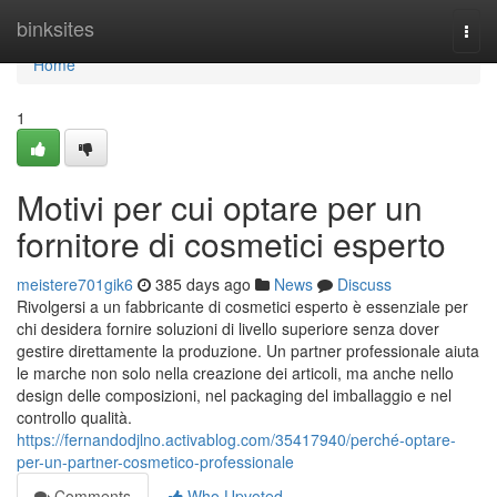
Home
binksites
Togg
navi
Home
1
Motivi per cui optare per un
fornitore di cosmetici esperto
meistere701gik6
385 days ago
News
Discuss
Rivolgersi a un fabbricante di cosmetici esperto è essenziale per
chi desidera fornire soluzioni di livello superiore senza dover
gestire direttamente la produzione. Un partner professionale aiuta
le marche non solo nella creazione dei articoli, ma anche nello
design delle composizioni, nel packaging del imballaggio e nel
controllo qualità.
https://fernandodjlno.activablog.com/35417940/perché-optare-
per-un-partner-cosmetico-professionale
Comments
Who Upvoted