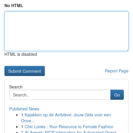
No HTML
HTML is disabled
Report Page
Search
Go
Published News
1
Kajakken op de Amblève: Jouw Gids voor een
Onve...
1
Chic Looks : Your Resource to Female Fashion
1
AI Agents: MCP Integration for Automated Opera...