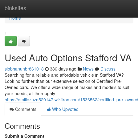
Home
binksites
Home
1
Used Auto Options Stafford VA
siobhanuhbr861018
386 days ago
News
Discuss
Searching for a reliable and affordable vehicle in Stafford VA?
Look no further than our extensive selection of Certified Pre-
Owned cars. We offer a wide range of makes and models to suit
your needs, all thoroughly
https://emilieznzo520147.wikitron.com/1536562/certified_pre_owne
Comments
Who Upvoted
Comments
Submit a Comment