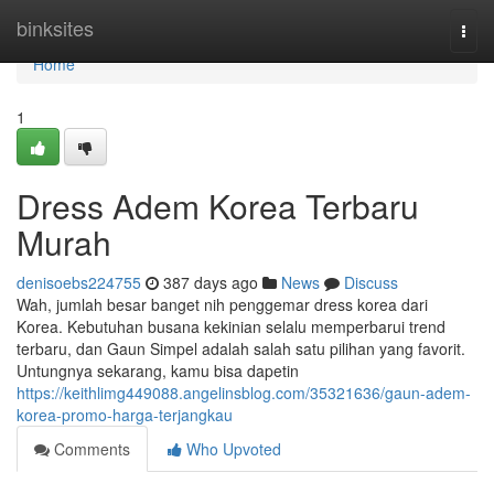
Home
binksites
Togg
navi
Home
1
Dress Adem Korea Terbaru
Murah
denisoebs224755
387 days ago
News
Discuss
Wah, jumlah besar banget nih penggemar dress korea dari
Korea. Kebutuhan busana kekinian selalu memperbarui trend
terbaru, dan Gaun Simpel adalah salah satu pilihan yang favorit.
Untungnya sekarang, kamu bisa dapetin
https://keithlimg449088.angelinsblog.com/35321636/gaun-adem-
korea-promo-harga-terjangkau
Comments
Who Upvoted