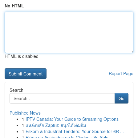
No HTML
HTML is disabled
Report Page
Search
Go
Published News
1
IPTV Canada: Your Guide to Streaming Options
1
แหล่งหลัก Zap88: สนุกได้เต็มอิ่ม
1
Eskom & Industrial Tenders: Your Source for 6R ...
1
Firma de Acabados en la Ciudad : Su Solu...