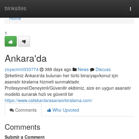
Home
binksites
Togg
navi
Home
1
Ankara'da
zoyacmnt333774
388 days ago
News
Discuss
Şirketimiz Ankara'da bulunan her türlü bina/yapı/konut için
asansör kiralama hizmeti sunmaktadır.
Profesyonel/Deneyimli/Güvenilir ekibimiz, size en uygun asansör
modeliü sunarak hızlı ve güvenli bir
https://www.caliskanlarasansorkiralama.com/
Comments
Who Upvoted
Comments
Submit a Comment