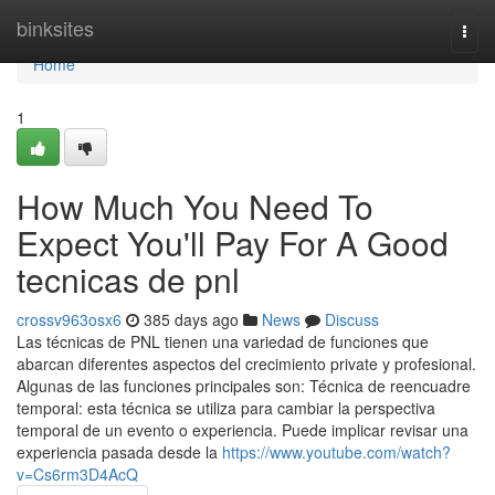
Home
binksites
Togg
navi
Home
1
How Much You Need To
Expect You'll Pay For A Good
tecnicas de pnl
crossv963osx6
385 days ago
News
Discuss
Las técnicas de PNL tienen una variedad de funciones que
abarcan diferentes aspectos del crecimiento private y profesional.
Algunas de las funciones principales son: Técnica de reencuadre
temporal: esta técnica se utiliza para cambiar la perspectiva
temporal de un evento o experiencia. Puede implicar revisar una
experiencia pasada desde la
https://www.youtube.com/watch?
v=Cs6rm3D4AcQ