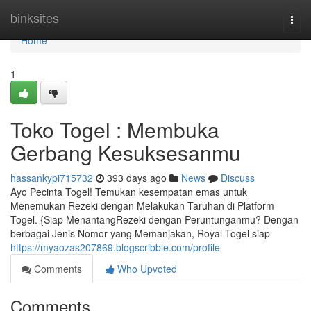
Home
binksites
Togg
navi
Home
1
Toko Togel : Membuka
Gerbang Kesuksesanmu
hassankypi715732
393 days ago
News
Discuss
Ayo Pecinta Togel! Temukan kesempatan emas untuk
Menemukan Rezeki dengan Melakukan Taruhan di Platform
Togel. {Siap MenantangRezeki dengan Peruntunganmu? Dengan
berbagai Jenis Nomor yang Memanjakan, Royal Togel siap
https://myaozas207869.blogscribble.com/profile
Comments
Who Upvoted
Comments