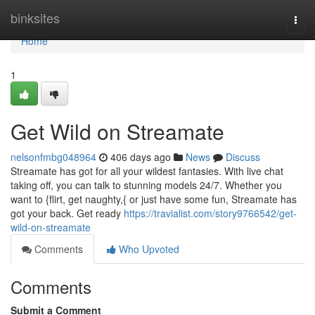
Home
binksites
Togg
navi
Home
1
Get Wild on Streamate
nelsonfmbg048964
406 days ago
News
Discuss
Streamate has got for all your wildest fantasies. With live chat
taking off, you can talk to stunning models 24/7. Whether you
want to {flirt, get naughty,{ or just have some fun, Streamate has
got your back. Get ready
https://travialist.com/story9766542/get-
wild-on-streamate
Comments
Who Upvoted
Comments
Submit a Comment