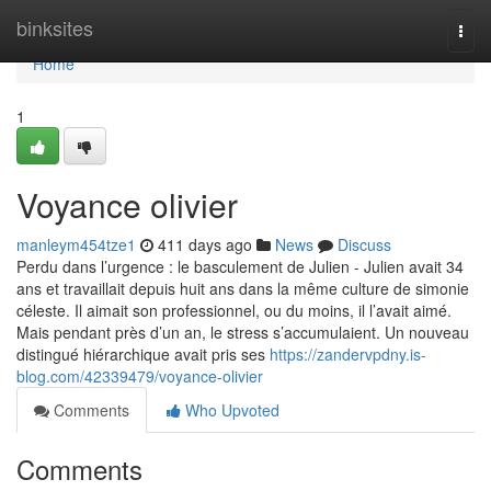
Home
binksites
Togg
navi
Home
1
Voyance olivier
manleym454tze1
411 days ago
News
Discuss
Perdu dans l’urgence : le basculement de Julien - Julien avait 34
ans et travaillait depuis huit ans dans la même culture de simonie
céleste. Il aimait son professionnel, ou du moins, il l’avait aimé.
Mais pendant près d’un an, le stress s’accumulaient. Un nouveau
distingué hiérarchique avait pris ses
https://zandervpdny.is-
blog.com/42339479/voyance-olivier
Comments
Who Upvoted
Comments