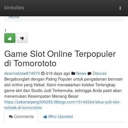
Home
binksites
Togg
navi
Home
1
Game Slot Online Terpopuler
di Tomorototo
deannatzaw874970
419 days ago
News
Discuss
Bergabunglah dengan Paling Populer untuk pengalaman bermain
slot online yang Hebat. Kami menawarkan koleksi Terlengkap
game slot dari Studio Judi Terkemuka, sehingga Anda pasti akan
menemukan Kesempatan Menang Besar
https://zakariaqwvg399255.ttblogs.com/15145264/situs-judi-slot-
terbaik-di-tomorototo
Comments
Who Upvoted