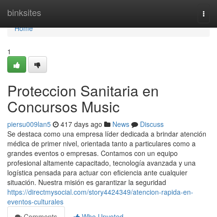
Home
binksites
Togg
navi
Home
1
Proteccion Sanitaria en
Concursos Music
piersu009lan5
417 days ago
News
Discuss
Se destaca como una empresa líder dedicada a brindar atención
médica de primer nivel, orientada tanto a particulares como a
grandes eventos o empresas. Contamos con un equipo
profesional altamente capacitado, tecnología avanzada y una
logística pensada para actuar con eficiencia ante cualquier
situación. Nuestra misión es garantizar la seguridad
https://directmysocial.com/story4424349/atencion-rapida-en-
eventos-culturales
Comments
Who Upvoted