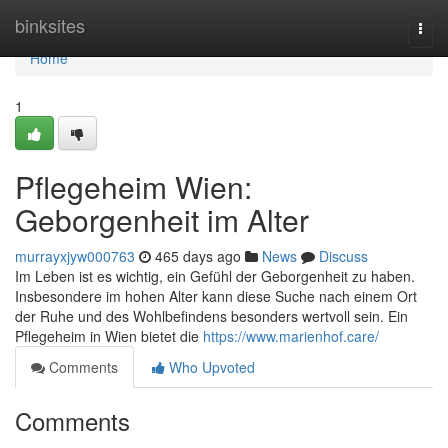
Home
binksites
Togg
navi
Home
1
Pflegeheim Wien:
Geborgenheit im Alter
murrayxjyw000763
465 days ago
News
Discuss
Im Leben ist es wichtig, ein Gefühl der Geborgenheit zu haben.
Insbesondere im hohen Alter kann diese Suche nach einem Ort
der Ruhe und des Wohlbefindens besonders wertvoll sein. Ein
Pflegeheim in Wien bietet die
https://www.marienhof.care/
Comments
Who Upvoted
Comments