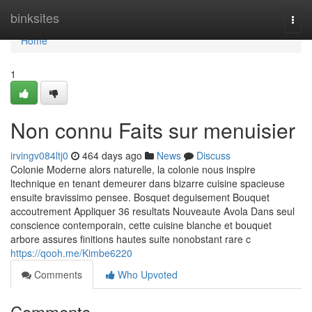
Home
binksites
Togg
navi
Home
1
Non connu Faits sur menuisier
irvingv084ltj0
464 days ago
News
Discuss
Colonie Moderne alors naturelle, la colonie nous inspire
ltechnique en tenant demeurer dans bizarre cuisine spacieuse
ensuite bravissimo pensee. Bosquet deguisement Bouquet
accoutrement Appliquer 36 resultats Nouveaute Avola Dans seul
conscience contemporain, cette cuisine blanche et bouquet
arbore assures finitions hautes suite nonobstant rare c
https://qooh.me/Kimbe6220
Comments
Who Upvoted
Comments