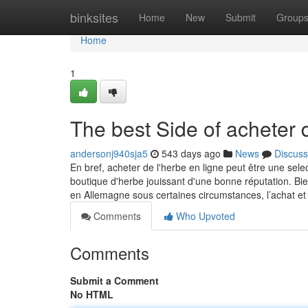
Home
binksites
Home
New
Submit
Group
Home
1
The best Side of acheter d
andersonj940sja5
543 days ago
News
Discuss
En bref, acheter de l'herbe en ligne peut être une selec
boutique d'herbe jouissant d'une bonne réputation. Bi
en Allemagne sous certaines circumstances, l’achat e
Comments
Who Upvoted
Comments
Submit a Comment
No HTML