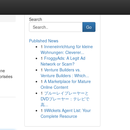
Search
Go
Published News
1
Inneneinrichtung für kleine
Wohnungen: Cleverer...
1
FroggyAds: A Legit Ad
Network or Scam?
1
Venture Builders vs.
une
Venture Builders : Which...
orisées
1
A Marketplace for Mature
Online Content
1
ブルーレイプレーヤーと
DVDプレーヤー：テレビで
高...
1
9Wickets Agent List: Your
Complete Resource