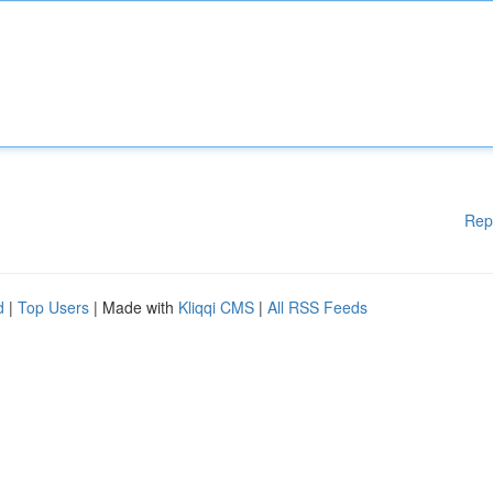
Rep
d
|
Top Users
| Made with
Kliqqi CMS
|
All RSS Feeds