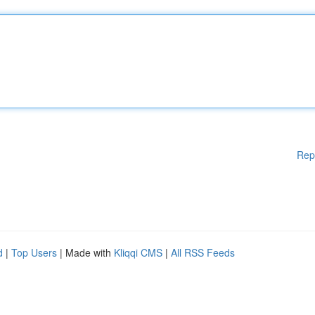
Rep
d
|
Top Users
| Made with
Kliqqi CMS
|
All RSS Feeds