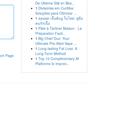
De Ultieme Stijl en Bes...
1
Divisórias em Curitiba:
Soluções para Otimizar ...
1
สุดยอด เนื้อฮันอู ในไทย: คู่มือ
คนรักเนื้อ
1
Pâte à Tartiner Maison : La
Préparation Facil...
1
Big Chief Duo: Your
Ultimate Pre-filled Vape ...
1
Long-lasting Fat Loss: A
Long-Term Method
ort Page
1
Top 10 Complimentary AI
Platforms to Improv...