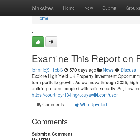
Home
binksites
Home
New
Submit
Group
Home
1
Examine This Report on P
johnniej911pbl6
570 days ago
News
Discuss
Explore High-Yield UK Property Investment Opportuniti
term portfolio growth. As we move through 2025, high-
enticing returns coupled with solid security. So, how 
https://courtneyr134ihg4.ouyawiki.com/user
Comments
Who Upvoted
Comments
Submit a Comment