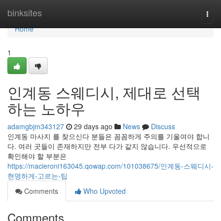
Home
binksites
Togg
navi
Home
1
인계동 스웨디시, 제대로 선택
하는 노하우
adamgbjm343127
29 days ago
News
Discuss
인계동 마사지 를 찾으신다 분들은 꼼꼼하게 주의를 기울여야 합니
다. 여러 곳들이 존재하지만 전부 다가 같지 않습니다. 우선적으로
확인해야 할 부분은
https://macieroni163045.qowap.com/101038675/인계동-스웨디시-
현명하게-고르는-팁
Comments
Who Upvoted
Comments