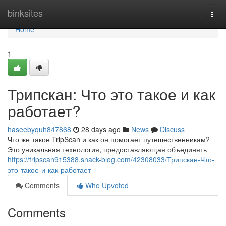
Home
binksites
Togg
navi
Home
1
Трипскан: Что это такое и как
работает?
haseebyquh847868
28 days ago
News
Discuss
Что же такое TripScan и как он помогает путешественникам?
Это уникальная технология, предоставляющая объединять
https://tripscan915388.snack-blog.com/42308033/Трипскан-Что-
это-такое-и-как-работает
Comments
Who Upvoted
Comments