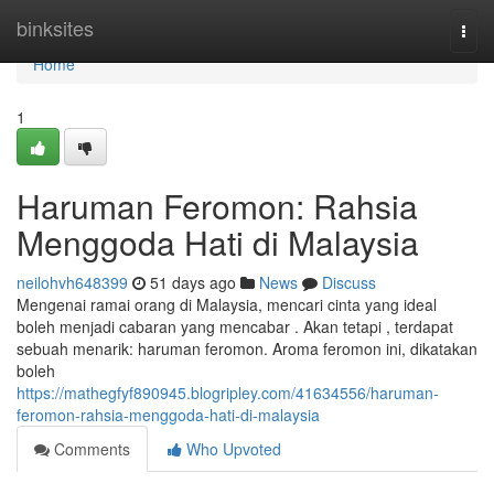
Home
binksites
Togg
navi
Home
1
Haruman Feromon: Rahsia
Menggoda Hati di Malaysia
neilohvh648399
51 days ago
News
Discuss
Mengenai ramai orang di Malaysia, mencari cinta yang ideal
boleh menjadi cabaran yang mencabar . Akan tetapi , terdapat
sebuah menarik: haruman feromon. Aroma feromon ini, dikatakan
boleh
https://mathegfyf890945.blogripley.com/41634556/haruman-
feromon-rahsia-menggoda-hati-di-malaysia
Comments
Who Upvoted