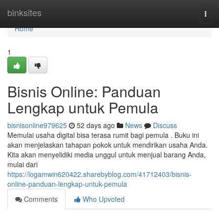
Home
binksites
Togg
navi
Home
1
Bisnis Online: Panduan
Lengkap untuk Pemula
bisnisonline979625
52 days ago
News
Discuss
Memulai usaha digital bisa terasa rumit bagi pemula . Buku ini
akan menjelaskan tahapan pokok untuk mendirikan usaha Anda.
Kita akan menyelidiki media unggul untuk menjual barang Anda,
mulai dari
https://logamwin620422.sharebyblog.com/41712403/bisnis-
online-panduan-lengkap-untuk-pemula
Comments
Who Upvoted