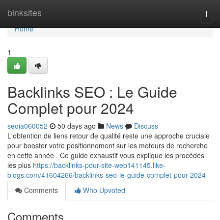
Home
binksites
Togg
navi
Home
1
Backlinks SEO : Le Guide
Complet pour 2024
seoia060052
50 days ago
News
Discuss
L'obtention de liens retour de qualité reste une approche cruciale
pour booster votre positionnement sur les moteurs de recherche
en cette année . Ce guide exhaustif vous explique les procédés
les plus
https://backlinks-pour-site-web141145.like-
blogs.com/41604266/backlinks-seo-le-guide-complet-pour-2024
Comments
Who Upvoted
Comments