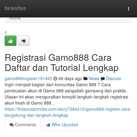
Home
binksites
Togg
navi
Home
1
Registrasi Gamo888 Cara
Daftar dan Tutorial Lengkap
gamo888register191493
49 days ago
News
Discuss
Ingin menjadi bagian dari komunitas Gamo 888 ? Cara
pembuatan akun di Gamo 888 sangatlah gampang dan praktis .
Ulasan ini akan menguraikan komplit langkah-langkah registrasi
akun fresh di Gamo 888 ,
https://thesocialcircles.com/story7384412/gamo888-register-cara-
bergabung-dan-langkah-lengkap
Comments
Who Upvoted