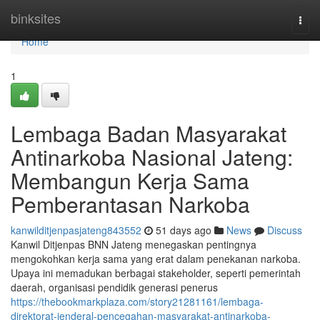
Home
binksites
Togg
navi
Home
1
Lembaga Badan Masyarakat
Antinarkoba Nasional Jateng:
Membangun Kerja Sama
Pemberantasan Narkoba
kanwilditjenpasjateng843552
51 days ago
News
Discuss
Kanwil Ditjenpas BNN Jateng menegaskan pentingnya
mengokohkan kerja sama yang erat dalam penekanan narkoba.
Upaya ini memadukan berbagai stakeholder, seperti pemerintah
daerah, organisasi pendidik generasi penerus
https://thebookmarkplaza.com/story21281161/lembaga-
direktorat-jenderal-pencegahan-masyarakat-antinarkoba-