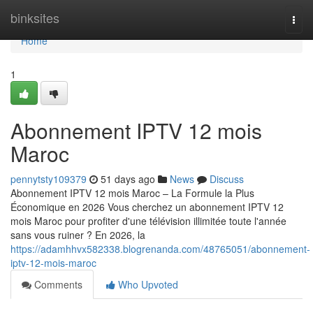
Home
binksites
Togg
navi
Home
1
Abonnement IPTV 12 mois
Maroc
pennytsty109379
51 days ago
News
Discuss
Abonnement IPTV 12 mois Maroc – La Formule la Plus
Économique en 2026 Vous cherchez un abonnement IPTV 12
mois Maroc pour profiter d'une télévision illimitée toute l'année
sans vous ruiner ? En 2026, la
https://adamhhvx582338.blogrenanda.com/48765051/abonnement-
iptv-12-mois-maroc
Comments
Who Upvoted