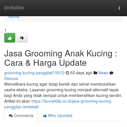
Home
binksites
Togg
navi
Home
1
Jasa Grooming Anak Kucing :
Cara & Harga Update
grooming-kucing-panggila675572
53 days ago
News
Discuss
Memelihara kucing agar tetap bersih dan sehat membutuhkan
usaha ekstra. Layanan grooming kucing menjadi alternatif tepat
bagi Anda yang tidak sempat untuk membersihkan kucing sendiri.
Artikel ini akan
https://faunafella.co.id/jasa-grooming-kucing-
panggilan-terdekat/
Comments
Who Upvoted