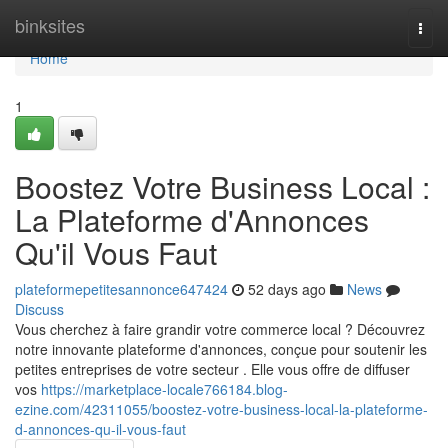
Home
binksites
Togg
navi
Home
1
Boostez Votre Business Local :
La Plateforme d'Annonces
Qu'il Vous Faut
plateformepetitesannonce647424
52 days ago
News
Discuss
Vous cherchez à faire grandir votre commerce local ? Découvrez
notre innovante plateforme d'annonces, conçue pour soutenir les
petites entreprises de votre secteur . Elle vous offre de diffuser
vos
https://marketplace-locale766184.blog-
ezine.com/42311055/boostez-votre-business-local-la-plateforme-
d-annonces-qu-il-vous-faut