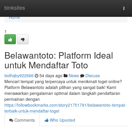
Home
binksites
Togg
navi
Home
1
Belawantoto: Platform Ideal
untuk Mendaftar Toto
tedhqby922666
54 days ago
News
Discuss
Mencari tempat yang terpercaya untuk menikmati togel online?
Platform Belawantoto adalah pilihan yang sangat baik! Kami
menawarkan pengalaman optimal dalam langkah pendaftaran
permainan dengan
https://followbookmarks.com/story21751791/belawantoto-tempat-
terbaik-untuk-mendaftar-togel
Comments
Who Upvoted