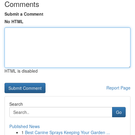
Comments
Submit a Comment
No HTML
HTML is disabled
Report Page
Search
Go
Published News
1
Best Canine Sprays Keeping Your Garden ...