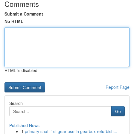
Comments
Submit a Comment
No HTML
HTML is disabled
Report Page
Search
Go
Published News
1
primary shaft 1st gear use in gearbox refurbish...