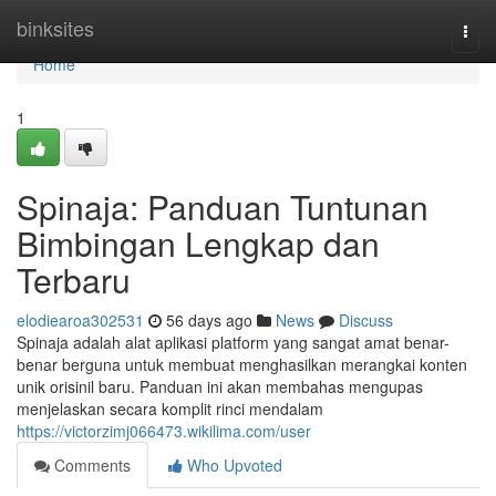
Home
binksites
Togg
navi
Home
1
Spinaja: Panduan Tuntunan
Bimbingan Lengkap dan
Terbaru
elodiearoa302531
56 days ago
News
Discuss
Spinaja adalah alat aplikasi platform yang sangat amat benar-
benar berguna untuk membuat menghasilkan merangkai konten
unik orisinil baru. Panduan ini akan membahas mengupas
menjelaskan secara komplit rinci mendalam
https://victorzimj066473.wikilima.com/user
Comments
Who Upvoted