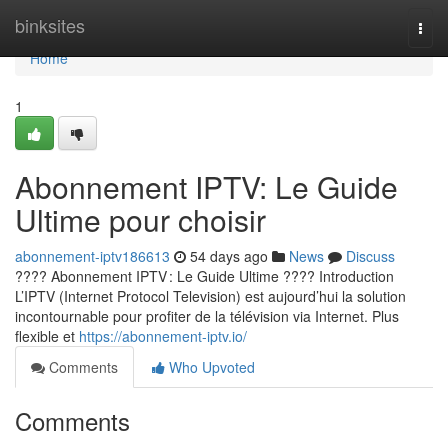
Home
binksites
Togg
navi
Home
1
Abonnement IPTV: Le Guide
Ultime pour choisir
abonnement-iptv186613
54 days ago
News
Discuss
???? Abonnement IPTV : Le Guide Ultime ???? Introduction
L’IPTV (Internet Protocol Television) est aujourd’hui la solution
incontournable pour profiter de la télévision via Internet. Plus
flexible et
https://abonnement-iptv.io/
Comments
Who Upvoted
Comments