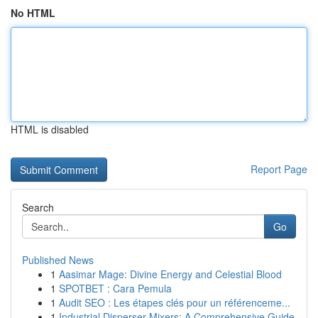
No HTML
HTML is disabled
Report Page
Search
Go
Published News
1
Aasimar Mage: Divine Energy and Celestial Blood
1
SPOTBET : Cara Pemula
1
Audit SEO : Les étapes clés pour un référenceme...
1
Industrial Disperser Mixers: A Comprehensive Guide