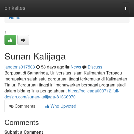
Home
binksites
Togg
navi
Home
1
Sunan Kalijaga
janetbns917563
58 days ago
News
Discuss
Berpusat di Samarinda, Universitas Islam Kalimantan Terpadu
merupakan salah satu perguruan tinggi terkemuka di Kalimantan
Timur. Perguruan tinggi ini menawarkan berbagai program studi
dalam bidang ilmu pengetahuan,
https://nelleaga003712.full-
design.com/sunan-kalijaga-81666970
Comments
Who Upvoted
Comments
Submit a Comment