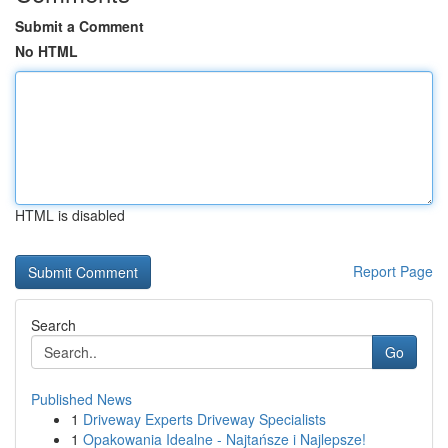
Submit a Comment
No HTML
HTML is disabled
Report Page
Search
Go
Published News
1
Driveway Experts Driveway Specialists
1
Opakowania Idealne - Najtańsze i Najlepsze!