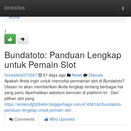
Home
binksites
Togg
navi
Home
1
Bundatoto: Panduan Lengkap
untuk Pemain Slot
honeylsos572567
57 days ago
News
Discuss
Apakah Anda ingin untuk mencoba permainan slot di Bundatoto?
Ulasan ini akan memberikan Anda lengkap tentang berbagai hal
yang perlu diperhatikan sebelum bermain di platform ini . Dari
pilihan slot yang
https://amiemdjj326464.bloggerbags.com/47458140/bundatoto-
panduan-lengkap-untuk-pemain-slot
Comments
Who Upvoted