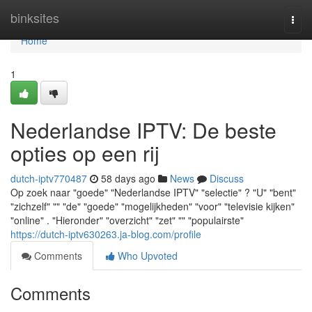
Home
binksites
Togg
navi
Home
1
Nederlandse IPTV: De beste
opties op een rij
dutch-iptv770487
58 days ago
News
Discuss
Op zoek naar "goede" "Nederlandse IPTV" "selectie" ? "U" "bent"
"zichzelf" "" "de" "goede" "mogelijkheden" "voor" "televisie kijken"
"online" . "Hieronder" "overzicht" "zet" "" "populairste"
https://dutch-iptv630263.ja-blog.com/profile
Comments
Who Upvoted
Comments