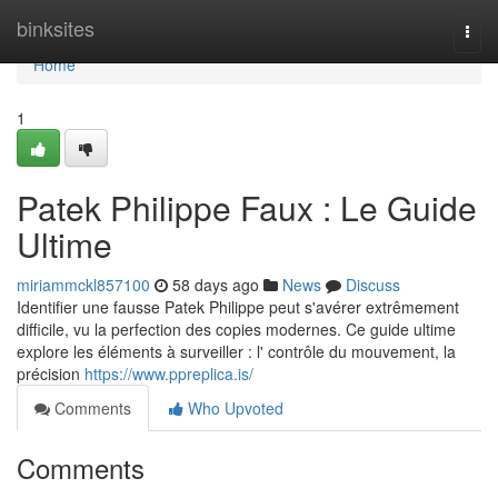
Home
binksites
Togg
navi
Home
1
Patek Philippe Faux : Le Guide
Ultime
miriammckl857100
58 days ago
News
Discuss
Identifier une fausse Patek Philippe peut s'avérer extrêmement
difficile, vu la perfection des copies modernes. Ce guide ultime
explore les éléments à surveiller : l' contrôle du mouvement, la
précision
https://www.ppreplica.is/
Comments
Who Upvoted
Comments