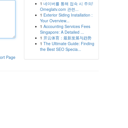
1
네이버를 통해 접속 시 주의!
Omeglatv.com 관련...
1
Exterior Siding Installation :
Your Overview...
1
Accounting Services Fees
Singapore: A Detailed ...
1
开云体育：最新发展与趋势
1
The Ultimate Guide: Finding
the Best SEO Specia...
ort Page