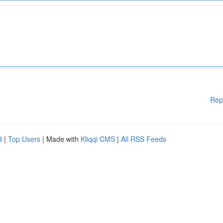
Rep
d
|
Top Users
| Made with
Kliqqi CMS
|
All RSS Feeds