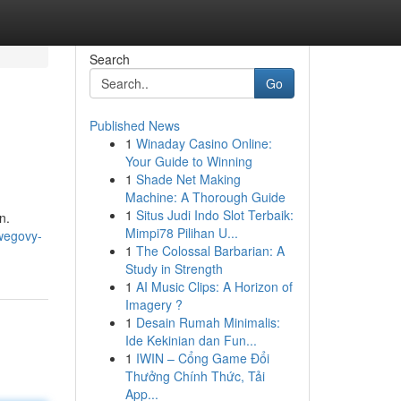
Search
Go
Published News
1
Winaday Casino Online:
Your Guide to Winning
1
Shade Net Making
Machine: A Thorough Guide
1
Situs Judi Indo Slot Terbaik:
n.
Mimpi78 Pilihan U...
wegovy-
1
The Colossal Barbarian: A
Study in Strength
1
AI Music Clips: A Horizon of
Imagery ?
1
Desain Rumah Minimalis:
Ide Kekinian dan Fun...
1
IWIN – Cổng Game Đổi
Thưởng Chính Thức, Tải
App...