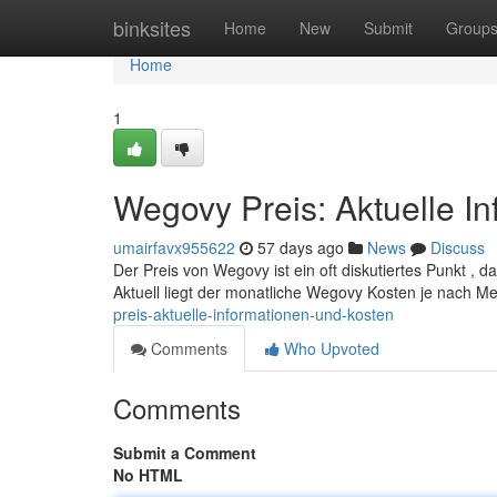
Home
binksites
Home
New
Submit
Group
Home
1
Wegovy Preis: Aktuelle I
umairfavx955622
57 days ago
News
Discuss
Der Preis von Wegovy ist ein oft diskutiertes Punkt , da
Aktuell liegt der monatliche Wegovy Kosten je nach M
preis-aktuelle-informationen-und-kosten
Comments
Who Upvoted
Comments
Submit a Comment
No HTML