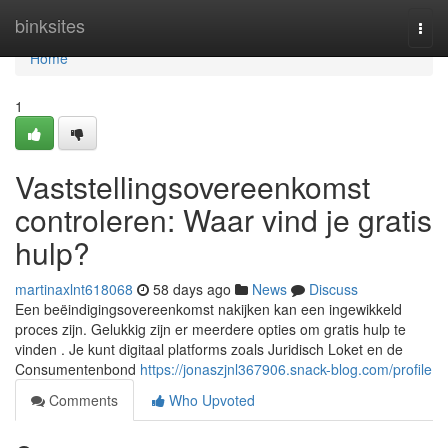
Home
binksites
Togg
navi
Home
1
Vaststellingsovereenkomst
controleren: Waar vind je gratis
hulp?
martinaxlnt618068
58 days ago
News
Discuss
Een beëindigingsovereenkomst nakijken kan een ingewikkeld
proces zijn. Gelukkig zijn er meerdere opties om gratis hulp te
vinden . Je kunt digitaal platforms zoals Juridisch Loket en de
Consumentenbond
https://jonaszjnl367906.snack-blog.com/profile
Comments
Who Upvoted