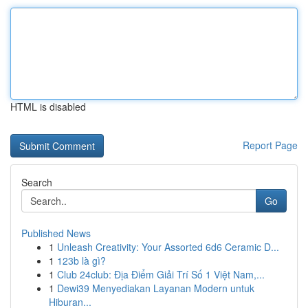
HTML is disabled
Report Page
Search
Go
Published News
1
Unleash Creativity: Your Assorted 6d6 Ceramic D...
1
123b là gì?
1
Club 24club: Địa Điểm Giải Trí Số 1 Việt Nam,...
1
Dewi39 Menyediakan Layanan Modern untuk
Hiburan...