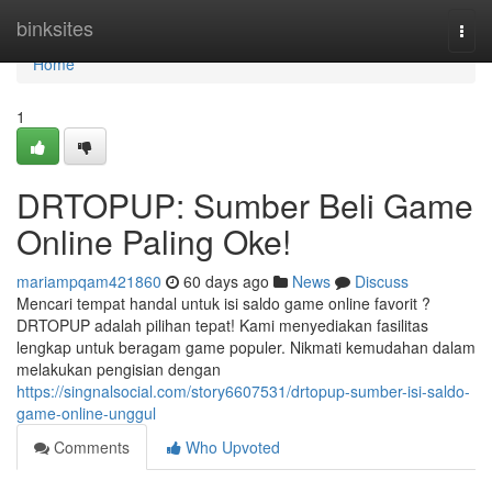
Home
binksites
Togg
navi
Home
1
DRTOPUP: Sumber Beli Game
Online Paling Oke!
mariampqam421860
60 days ago
News
Discuss
Mencari tempat handal untuk isi saldo game online favorit ?
DRTOPUP adalah pilihan tepat! Kami menyediakan fasilitas
lengkap untuk beragam game populer. Nikmati kemudahan dalam
melakukan pengisian dengan
https://singnalsocial.com/story6607531/drtopup-sumber-isi-saldo-
game-online-unggul
Comments
Who Upvoted