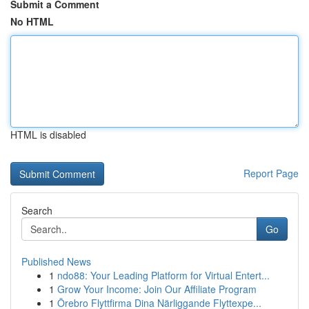
Submit a Comment
No HTML
HTML is disabled
Report Page
Search
Go
Published News
1
ndo88: Your Leading Platform for Virtual Entert...
1
Grow Your Income: Join Our Affiliate Program
1
Örebro Flyttfirma Dina Närliggande Flyttexpe...