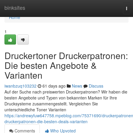
Home
binksites
Tog
nav
Home
1
Druckertoner Druckerpatronen:
Die besten Angebote &
Varianten
iwanbzuq103232
61 days ago
News
Discuss
Auf der Suche nach preiswerten Druckerpatronen? Wir haben die
besten Angebote und Typen von bekannten Marken für Ihre
Drucksysteme zusammengestellt. Vergleichen Sie
unterschiedliche Toner Varianten
https://andrewyfuw647758.mpeblog.com/75371690/druckerpatronen
druckerpatronen-die-besten-deals-varianten
Comments
Who Upvoted