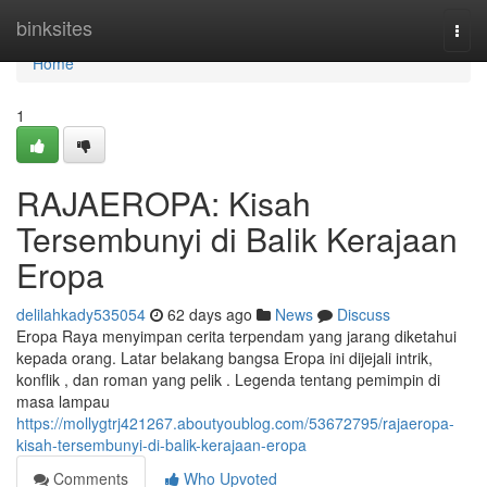
Home
binksites
Togg
navi
Home
1
RAJAEROPA: Kisah
Tersembunyi di Balik Kerajaan
Eropa
delilahkady535054
62 days ago
News
Discuss
Eropa Raya menyimpan cerita terpendam yang jarang diketahui
kepada orang. Latar belakang bangsa Eropa ini dijejali intrik,
konflik , dan roman yang pelik . Legenda tentang pemimpin di
masa lampau
https://mollygtrj421267.aboutyoublog.com/53672795/rajaeropa-
kisah-tersembunyi-di-balik-kerajaan-eropa
Comments
Who Upvoted