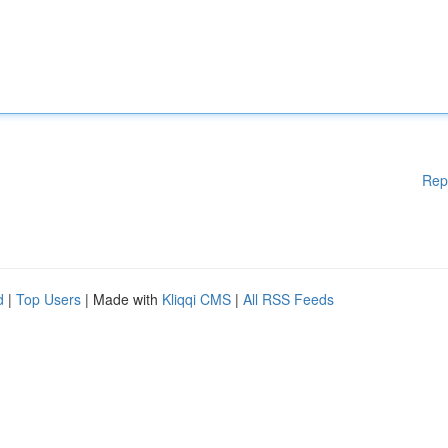
Rep
d
|
Top Users
| Made with
Kliqqi CMS
|
All RSS Feeds