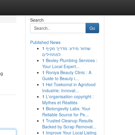
Search
Go
Published News
1
שחזור מידע: מדריך מקיף
למתחילים
1
Bexley Plumbing Services :
Your Local Expert...
1
Roniya Beauty Clinic : A
ng
Guide to Beauty i...
1
Het Toekomst in Agrofood
Industrie: Innovat...
1
L'organisation copyright :
Mythes et Réalités
1
Biolongevity Labs: Your
Reliable Source for Pe...
1
Trusted Cleanup Results
Backed by Scrap Removal...
1
Improve Your Local Listing