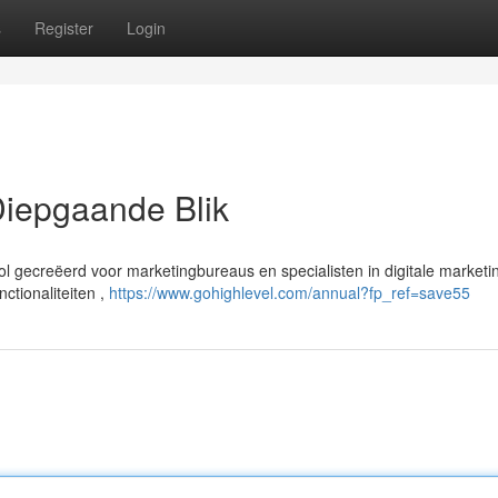
s
Register
Login
iepgaande Blik
l gecreëerd voor marketingbureaus en specialisten in digitale marketi
ctionaliteiten ,
https://www.gohighlevel.com/annual?fp_ref=save55