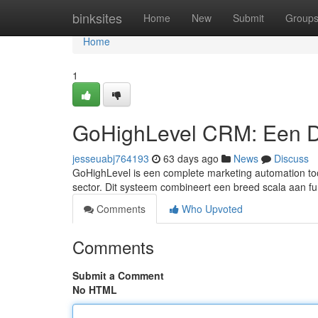
Home
binksites
Home
New
Submit
Group
Home
1
GoHighLevel CRM: Een D
jesseuabj764193
63 days ago
News
Discuss
GoHighLevel is een complete marketing automation too
sector. Dit systeem combineert een breed scala aan fun
Comments
Who Upvoted
Comments
Submit a Comment
No HTML