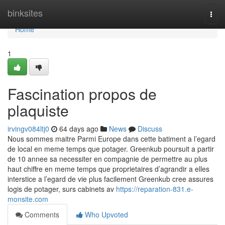
Home
binksites
Togg
navi
Home
1
Fascination propos de
plaquiste
irvingv084ltj0
64 days ago
News
Discuss
Nous sommes maitre Parmi Europe dans cette batiment a l’egard
de local en meme temps que potager. Greenkub poursuit a partir
de 10 annee sa necessiter en compagnie de permettre au plus
haut chiffre en meme temps que proprietaires d’agrandir a elles
interstice a l’egard de vie plus facilement Greenkub cree assures
logis de potager, surs cabinets av
https://reparation-831.e-
monsite.com
Comments
Who Upvoted