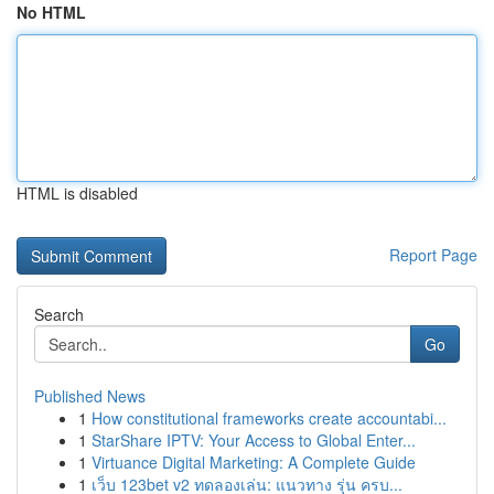
No HTML
HTML is disabled
Report Page
Search
Go
Published News
1
How constitutional frameworks create accountabi...
1
StarShare IPTV: Your Access to Global Enter...
1
Virtuance Digital Marketing: A Complete Guide
1
เว็บ 123bet v2 ทดลองเล่น: แนวทาง รุ่น ครบ...