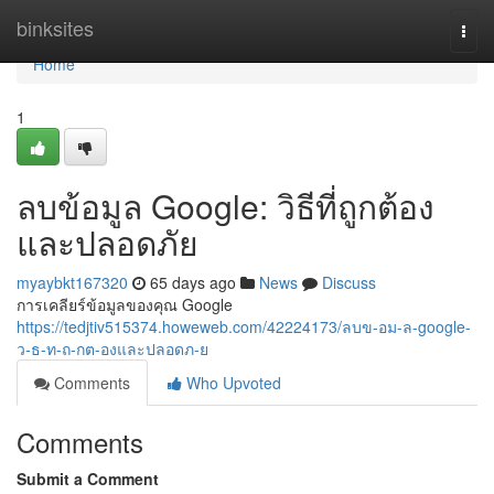
Home
binksites
Togg
navi
Home
1
ลบข้อมูล Google: วิธีที่ถูกต้อง
และปลอดภัย
myaybkt167320
65 days ago
News
Discuss
การเคลียร์ข้อมูลของคุณ Google
https://tedjtiv515374.howeweb.com/42224173/ลบข-อม-ล-google-
ว-ธ-ท-ถ-กต-องและปลอดภ-ย
Comments
Who Upvoted
Comments
Submit a Comment