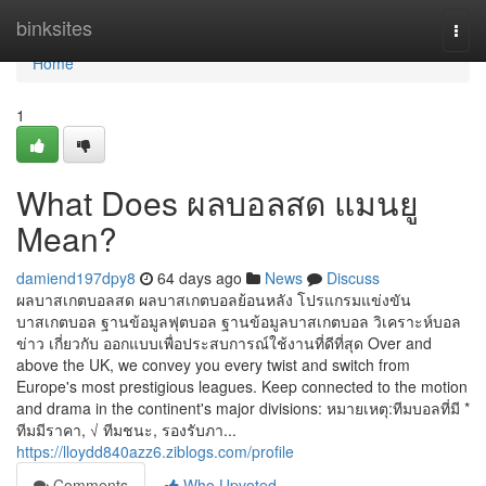
Home
binksites
Togg
navi
Home
1
What Does ผลบอลสด แมนยู
Mean?
damiend197dpy8
64 days ago
News
Discuss
ผลบาสเกตบอลสด ผลบาสเกตบอลย้อนหลัง โปรแกรมแข่งขัน
บาสเกตบอล ฐานข้อมูลฟุตบอล ฐานข้อมูลบาสเกตบอล วิเคราะห์บอล
ข่าว เกี่ยวกับ ออกแบบเพื่อประสบการณ์ใช้งานที่ดีที่สุด Over and
above the UK, we convey you every twist and switch from
Europe's most prestigious leagues. Keep connected to the motion
and drama in the continent's major divisions: หมายเหตุ:ทีมบอลที่มี *
ทีมมีราคา, √ ทีมชนะ, รองรับภา...
https://lloydd840azz6.ziblogs.com/profile
Comments
Who Upvoted