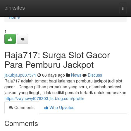
Home
binksites
Togg
navi
Home
1
Raja717: Surga Slot Gacor
Para Pemburu Jackpot
jakubjaup837571
66 days ago
News
Discuss
Raja717 adalah tempat bagi kalangan pemburu jackpot judi slot
gacor . Dengan pilihan permainan yang seru, ditambah potensi
jackpot yang tinggi , tidak sedikit pemain tertarik untuk merasakan
https://zaynpwyf078303.jts-blog.com/profile
Comments
Who Upvoted
Comments