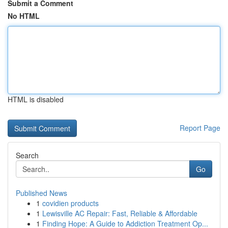
Submit a Comment
No HTML
HTML is disabled
Report Page
Search
Go
Published News
1
covidien products
1
Lewisville AC Repair: Fast, Reliable & Affordable
1
Finding Hope: A Guide to Addiction Treatment Op...